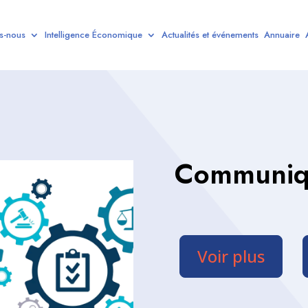
s-nous
Intelligence Économique
Actualités et événements
Annuaire
Communiqu
Voir plus