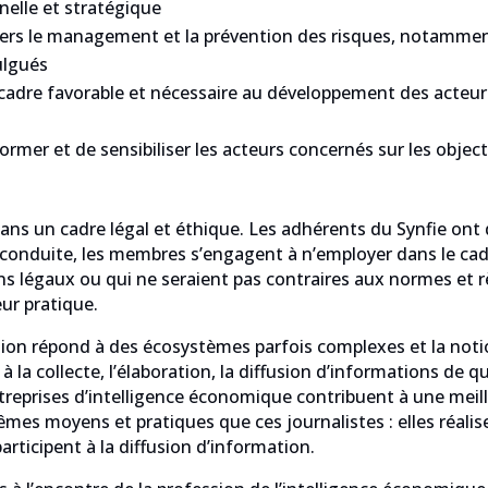
nnelle et stratégique
vers le management et la prévention des risques, notamment
ulgués
un cadre favorable et nécessaire au développement des acte
mer et de sensibiliser les acteurs concernés sur les objecti
s un cadre légal et éthique. Les adhérents du Synfie ont d
conduite, les membres s’engagent à n’employer dans le cadr
 légaux ou qui ne seraient pas contraires aux normes et rè
eur pratique.
ion répond à des écosystèmes parfois complexes et la noti
à la collecte, l’élaboration, la diffusion d’informations de 
 entreprises d’intelligence économique contribuent à une me
êmes moyens et pratiques que ces journalistes : elles réalis
articipent à la diffusion d’information.