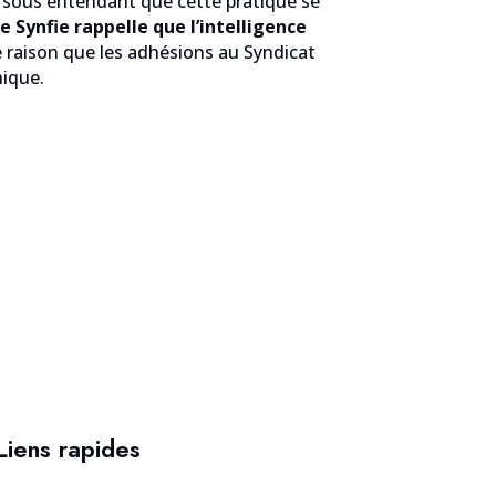
ue sous entendant que cette pratique se
e Synfie rappelle que l’intelligence
te raison que les adhésions au Syndicat
hique.
Liens rapides