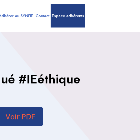
Adhérer au SYNFIE
Contact
Espace adhérents
é #IEéthique
Voir PDF