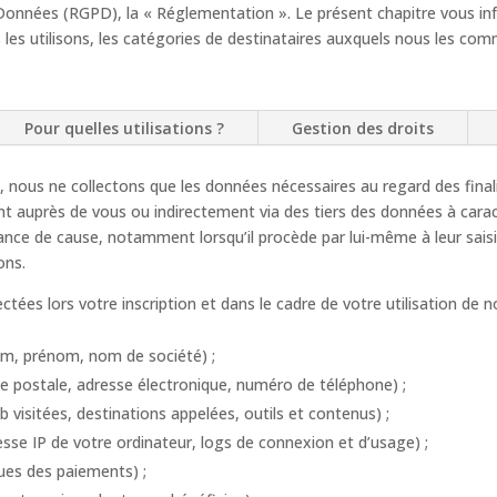
Données (RGPD), la « Réglementation ». Le présent chapitre vous in
 les utilisons, les catégories de destinataires auxquels nous les com
Pour quelles utilisations ?
Gestion des droits
nous ne collectons que les données nécessaires au regard des finalit
nt auprès de vous ou indirectement via des tiers des données à carac
ce de cause, notamment lorsqu’il procède par lui-même à leur saisie. I
ons.
tées lors votre inscription et dans le cadre de votre utilisation de n
m, prénom, nom de société) ;
postale, adresse électronique, numéro de téléphone) ;
sitées, destinations appelées, outils et contenus) ;
e IP de votre ordinateur, logs de connexion et d’usage) ;
ues des paiements) ;