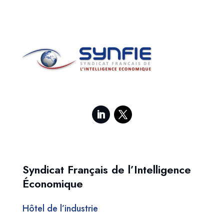
peuvent
être
choisies
sur
la
page
du
produit
Syndicat Français de l’Intelligence
Économique
Hôtel de l’industrie